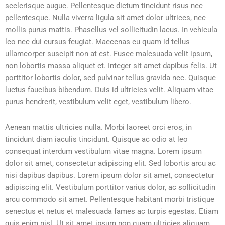
scelerisque augue. Pellentesque dictum tincidunt risus nec
pellentesque. Nulla viverra ligula sit amet dolor ultrices, nec
mollis purus mattis. Phasellus vel sollicitudin lacus. In vehicula
leo nec dui cursus feugiat. Maecenas eu quam id tellus
ullamcorper suscipit non at est. Fusce malesuada velit ipsum,
non lobortis massa aliquet et. Integer sit amet dapibus felis. Ut
porttitor lobortis dolor, sed pulvinar tellus gravida nec. Quisque
luctus faucibus bibendum. Duis id ultricies velit. Aliquam vitae
purus hendrerit, vestibulum velit eget, vestibulum libero.
Aenean mattis ultricies nulla. Morbi laoreet orci eros, in
tincidunt diam iaculis tincidunt. Quisque ac odio at leo
consequat interdum vestibulum vitae magna. Lorem ipsum
dolor sit amet, consectetur adipiscing elit. Sed lobortis arcu ac
nisi dapibus dapibus. Lorem ipsum dolor sit amet, consectetur
adipiscing elit. Vestibulum porttitor varius dolor, ac sollicitudin
arcu commodo sit amet. Pellentesque habitant morbi tristique
senectus et netus et malesuada fames ac turpis egestas. Etiam
quis enim nisl. Ut sit amet ipsum non quam ultricies aliquam.