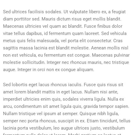
Sed ultrices facilisis sodales. Ut vulputate libero ex, a feugiat
diam porttitor sed. Mauris dictum risus eget mollis blandit.
Maecenas ultricies vel quam ac blandit. Fusce finibus dolor
vitae tellus dapibus, id fermentum quam laoreet. Sed vehicula
metus quis felis malesuada, vel porta elit consectetur. Cras
sagittis massa lacinia est blandit molestie. Aenean mollis nisl
non est vehicula, eu fermentum est congue. Maecenas pulvinar
molestie sollicitudin. Integer nec rhoncus mauris, nec tristique
augue. Integer in orci non ex congue aliquam.
Sed lobortis eget lacus rhoncus iaculis. Fusce quis risus sit
amet lorem blandit mattis in eget lacus. Nullam nisi ante,
imperdiet ultricies enim quis, sodales viverra ligula. Nulla ex
arcu, condimentum sit amet ligula quis, gravida tempor sapien.
Nullam tristique vel ipsum at semper. Quisque nibh ligula,
semper nec porta rhoncus, suscipit in ex. Etiam tincidunt, tellus
lacinia porta vestibulum, leo augue ultrices justo, vestibulum