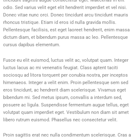
tincidunt sagittis augue consectetur eget. Maecenas in elit
odio. Sed varius velit eget elit hendrerit imperdiet et vel nisi.
Donec vitae nunc orci. Donec tincidunt arcu tincidunt mauris
rhoncus tristique. Etiam id eros id nulla gravida mollis.
Pellentesque facilisis, est eget laoreet hendrerit, enim massa
dictum diam, et bibendum purus massa ac leo. Pellentesque
cursus dapibus elementum.
Fusce eu elit euismod, luctus velit ac, volutpat quam. Integer
luctus lacus ac mi venenatis feugiat. Class aptent taciti
sociosqu ad litora torquent per conubia nostra, per inceptos
himenaeos. Integer a velit enim. Proin pellentesque sem sed
eros tincidunt, ac hendrerit diam scelerisque. Vivamus eget
bibendum mi. Sed metus ipsum, convallis a interdum sed,
posuere ac ligula. Suspendisse fermentum augue tellus, eget
volutpat quam imperdiet eget. Vestibulum non diam sit amet
libero rutrum euismod. Phasellus nec consectetur velit.
Proin sagittis erat nec nulla condimentum scelerisque. Cras a