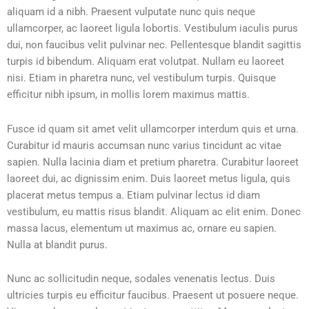
aliquam id a nibh. Praesent vulputate nunc quis neque
ullamcorper, ac laoreet ligula lobortis. Vestibulum iaculis purus
dui, non faucibus velit pulvinar nec. Pellentesque blandit sagittis
turpis id bibendum. Aliquam erat volutpat. Nullam eu laoreet
nisi. Etiam in pharetra nunc, vel vestibulum turpis. Quisque
efficitur nibh ipsum, in mollis lorem maximus mattis.
Fusce id quam sit amet velit ullamcorper interdum quis et urna.
Curabitur id mauris accumsan nunc varius tincidunt ac vitae
sapien. Nulla lacinia diam et pretium pharetra. Curabitur laoreet
laoreet dui, ac dignissim enim. Duis laoreet metus ligula, quis
placerat metus tempus a. Etiam pulvinar lectus id diam
vestibulum, eu mattis risus blandit. Aliquam ac elit enim. Donec
massa lacus, elementum ut maximus ac, ornare eu sapien.
Nulla at blandit purus.
Nunc ac sollicitudin neque, sodales venenatis lectus. Duis
ultricies turpis eu efficitur faucibus. Praesent ut posuere neque.