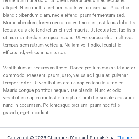
fermentum nulla dolor ut lorem. Morbi pretium ac lectus et
aliquet. Nunc mollis pretium mauris vel consequat. Phasellus
blandit bibendum diam, nec eleifend ipsum fermentum sed.
Morbi bibendum, lorem nec ultricies tincidunt, est lacus lobortis
lectus, quis eleifend tellus elit vel mauris. Ut lectus leo, facilisis
ut nisi in, interdum tempus mauris. Ut vel cursus elit. In ultrices
tempus sem rutrum vehicula. Nullam velit odio, feugiat id
efficitur id, vehicula non tortor.
Vestibulum at accumsan libero. Donec pretium massa id auctor
commodo. Praesent ipsum justo, varius ac ligula at, pulvinar
tempor tortor. Ut vestibulum arcu a sapien iaculis ultricies.
Mauris congue porttitor neque vitae blandit. Nunc et odio
vestibulum sapien molestie fringilla. Curabitur sodales euismod
nunc in accumsan. Pellentesque pretium ipsum nec felis
gravida, eget tincidunt.
Copyright © 2026 Chambre d'Amour | Propulsé par
Thème