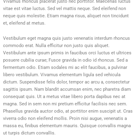
Vivamus rhoncus placerat justo nec porttitor. Maecenas luctus
vitae est vitae luctus. Sed vel mattis neque. Sed eleifend non
neque quis molestie. Etiam magna risus, aliquet non tincidunt
et, eleifend at metus.
Vestibulum eget magna quis justo venenatis interdum rhoncus
commodo erat. Nulla efficitur non justo quis aliquet.
Vestibulum ante ipsum primis in faucibus orci luctus et ultrices
posuere cubilia curae; Fusce gravida in odio id rhoncus. Sed a
fermentum odio. Etiam sodales mi ac elit faucibus, a pulvinar
libero vestibulum. Vivamus elementum ligula sed vehicula
dictum. Suspendisse felis dolor, tempor ac arcu a, consectetur
sagittis ipsum. Nam blandit accumsan enim, nec pharetra diam
consequat quis. Ut a metus vitae libero porta dapibus nec at
magna. Sed in sem non mi pretium efficitur facilisis nec sem.
Phasellus gravida auctor odio, at porttitor enim suscipit ut. Cras
viverra odio non eleifend mollis. Proin nisi augue, venenatis a
massa eu, finibus elementum mauris. Quisque convallis magna
ut turpis dictum convallis.