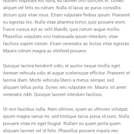
Nullam vulputate est nulla, eu laoreet orci ultricies et. Donec
aliquet vel felis eu rutrum. Nulla id lacus ac purus convallis
dictum quis vitae risus. Etiam vulputate finibus ipsum. Praesent
eu egestas leo. Nulla vitae pharetra tortor, quis posuere enim.
Fusce cursus est ac velit blandit, quis rutrum augue mollis.
Phasellus vulputate orci malesuada ipsum interdum, vitae
facilisis sapien rutrum. Etiam venenatis ac lectus vitae egestas.
Mauris rutrum magna ac eleifend posuere.
Quisque lacinia hendrerit odio, et auctor neque mollis eget.
Aenean vehicula odio at augue scelerisque efficitur. Praesent et
lacinia diam. Morbi vehicula libero a metus semper, sed
aliquam tellus porta. Donec nec vulputate mi. Mauris sit amet
venenatis nibh. Quisque laoreet interdum facilisis.
Ut non faucibus nulla. Nam ultrices, quam ac ultricies volutpat,
ipsum magna varius mi, sed tristique lacus purus id nunc. Nulla
posuere vitae mi eget feugiat. Nullam eu quam porta quam
aliquam laoreet vel id felis. Phasellus posuere mauris nec