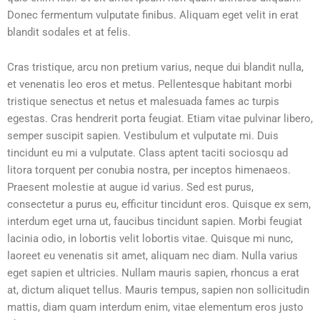
Donec fermentum vulputate finibus. Aliquam eget velit in erat
blandit sodales et at felis.
Cras tristique, arcu non pretium varius, neque dui blandit nulla,
et venenatis leo eros et metus. Pellentesque habitant morbi
tristique senectus et netus et malesuada fames ac turpis
egestas. Cras hendrerit porta feugiat. Etiam vitae pulvinar libero,
semper suscipit sapien. Vestibulum et vulputate mi. Duis
tincidunt eu mi a vulputate. Class aptent taciti sociosqu ad
litora torquent per conubia nostra, per inceptos himenaeos.
Praesent molestie at augue id varius. Sed est purus,
consectetur a purus eu, efficitur tincidunt eros. Quisque ex sem,
interdum eget urna ut, faucibus tincidunt sapien. Morbi feugiat
lacinia odio, in lobortis velit lobortis vitae. Quisque mi nunc,
laoreet eu venenatis sit amet, aliquam nec diam. Nulla varius
eget sapien et ultricies. Nullam mauris sapien, rhoncus a erat
at, dictum aliquet tellus. Mauris tempus, sapien non sollicitudin
mattis, diam quam interdum enim, vitae elementum eros justo